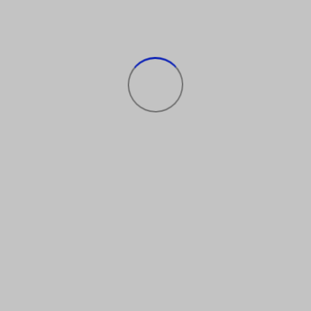
КОНТАКТЫ
Отдел продаж:
+7 (804) 700-90-04
Whatsapp:
+7 (924) 111-50-95
Почта:
sales@lvlupgym.ru
Стань частью команды:
+7 (924) 305-83-76
Режим работы отдела продаж: пн-пт с 9:00 до 20:00 / сб-вс 10:00 до 19:00
Режим работы фитнес клуба: пн-пт с 6:00 до 23:00 / сб-вс с 8:00 до 22:00
Адрес: ул. Пионерская 2Б
ЗАПИСЬ НА ПРЕЗЕНТАЦИЮ
КУПИТЬ КЛУБНУЮ КАРТУ
ХОЧУ КЛУБНУЮ КАРТУ
СКАЧАТЬ ПРЕЗЕНТАЦИЮ