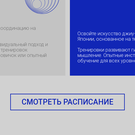
 координацию на
Освойте искусство джиу
Японии, основанное на т
ивидуальный подход и
 тренировок
Тренировки развивают ги
новичок или опытный
мышление. Опытные инст
обучение для всех уровн
СМОТРЕТЬ РАСПИСАНИЕ