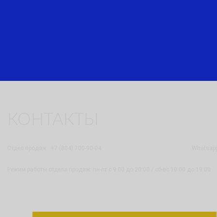
КОНТАКТЫ
Отдел продаж:
+7 (804) 700-90-04
Whatsapp
Режим работы отдела продаж: пн-пт с 9:00 до 20:00 / сб-вс 10:00 до 19:00