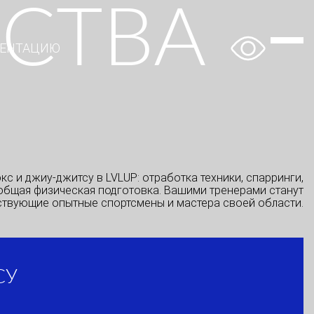
ССТВА
P |
ЗЕНТАЦИЮ
кс и джиу-джитсу в LVLUP: отработка техники, спарринги,
общая физическая подготовка. Вашими тренерами станут
ствующие опытные спортсмены и мастера своей области.
СУ